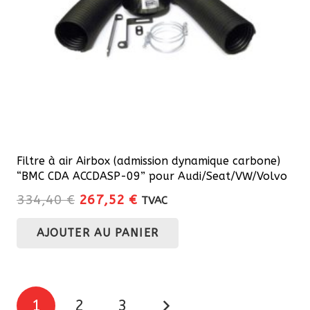
Filtre à air Airbox (admission dynamique carbone)
“BMC CDA ACCDASP-09” pour Audi/Seat/VW/Volvo
Le
Le
334,40
€
267,52
€
TVAC
prix
prix
AJOUTER AU PANIER
initial
actuel
était :
est :
334,40 €.
267,52 €.
Pagination
1
2
3