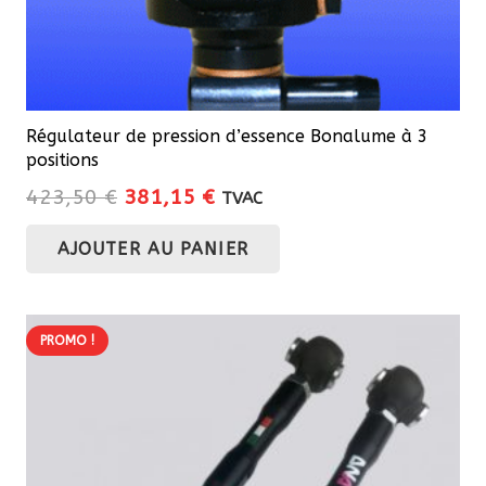
Régulateur de pression d’essence Bonalume à 3
positions
Le
Le
423,50
€
381,15
€
TVAC
prix
prix
AJOUTER AU PANIER
initial
actuel
était :
est :
423,50 €.
381,15 €.
PROMO !