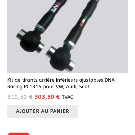
Kit de tirants arrière inférieurs ajustables DNA
Racing PC1315 pour VW, Audi, Seat
Le
Le
319,50
€
303,50
€
TVAC
prix
prix
AJOUTER AU PANIER
initial
actuel
était :
est :
319,50 €.
303,50 €.