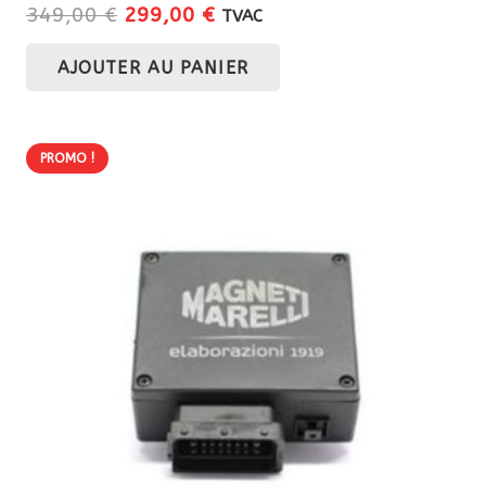
Le
Le
349,00
€
299,00
€
TVAC
prix
prix
AJOUTER AU PANIER
initial
actuel
était :
est :
349,00 €.
299,00 €.
PROMO !