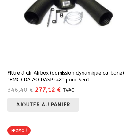
Filtre à air Airbox (admission dynamique carbone)
“BMC CDA ACCDASP-48” pour Seat
Le
Le
346,40
€
277,12
€
TVAC
prix
prix
AJOUTER AU PANIER
initial
actuel
était :
est :
346,40 €.
277,12 €.
PROMO !