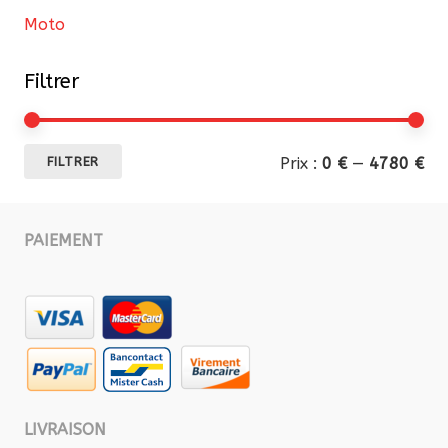
Moto
Filtrer
Pri
Pri
Prix :
0 €
—
4780 €
FILTRER
mi
ma
PAIEMENT
LIVRAISON