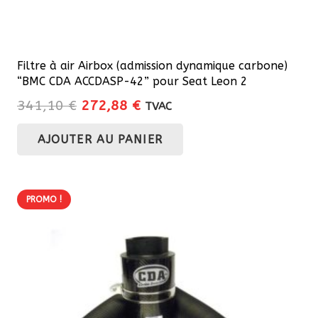
Filtre à air Airbox (admission dynamique carbone)
“BMC CDA ACCDASP-42” pour Seat Leon 2
Le
Le
341,10
€
272,88
€
TVAC
prix
prix
AJOUTER AU PANIER
initial
actuel
était :
est :
341,10 €.
272,88 €.
PROMO !