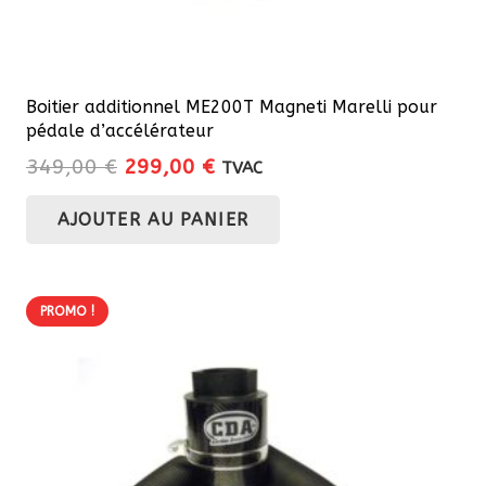
Boitier additionnel ME200T Magneti Marelli pour
pédale d’accélérateur
Le
Le
349,00
€
299,00
€
TVAC
prix
prix
AJOUTER AU PANIER
initial
actuel
était :
est :
349,00 €.
299,00 €.
PROMO !