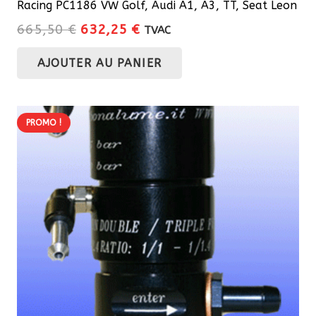
Racing PC1186 VW Golf, Audi A1, A3, TT, Seat Leon
Le
Le
665,50
€
632,25
€
TVAC
prix
prix
AJOUTER AU PANIER
initial
actuel
était :
est :
665,50 €.
632,25 €.
PROMO !