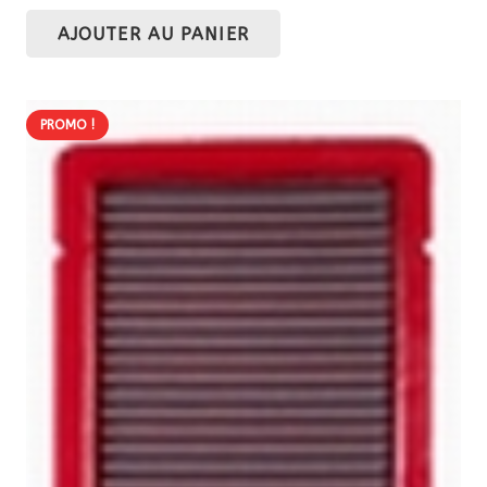
prix
prix
AJOUTER AU PANIER
initial
actuel
était :
est :
93,50 €.
79,47 €.
PROMO !