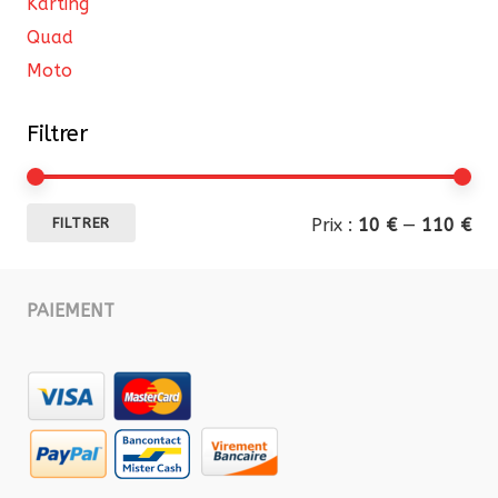
Karting
Quad
Moto
Filtrer
Pri
Pri
Prix :
10 €
—
110 €
FILTRER
mi
ma
PAIEMENT