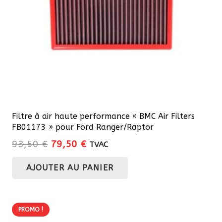
Filtre à air haute performance « BMC Air Filters
FB01173 » pour Ford Ranger/Raptor
Le
Le
93,50
€
79,50
€
TVAC
prix
prix
AJOUTER AU PANIER
initial
actuel
était :
est :
93,50 €.
79,50 €.
PROMO !