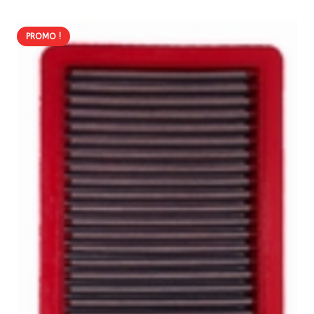
81,60 €.
69,36 €.
PROMO !