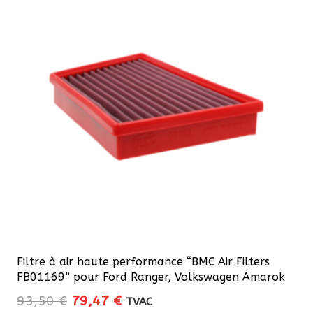
Filtre à air haute performance “BMC Air Filters
FB01169” pour Ford Ranger, Volkswagen Amarok
Le
Le
93,50
€
79,47
€
TVAC