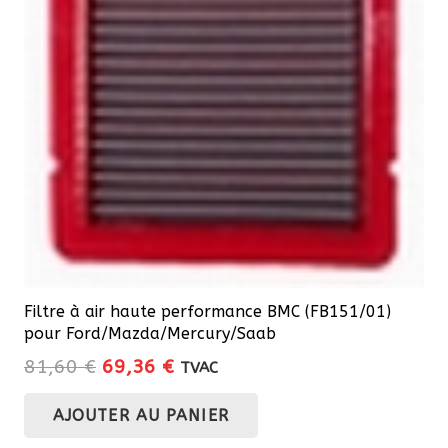
Filtre à air haute performance BMC (FB151/01)
pour Ford/Mazda/Mercury/Saab
Le
Le
81,60
€
69,36
€
TVAC
prix
prix
AJOUTER AU PANIER
initial
actuel
était :
est :