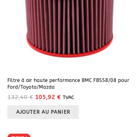
Filtre à air haute performance BMC FB558/08 pour
Ford/Toyota/Mazda
Le
Le
132,40
€
105,92
€
TVAC
prix
prix
AJOUTER AU PANIER
initial
actuel
était :
est :
132,40 €.
105,92 €.