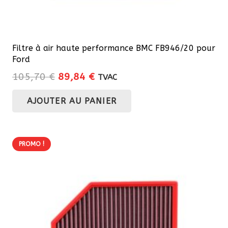
Filtre à air haute performance BMC FB946/20 pour
Ford
Le
Le
105,70
€
89,84
€
TVAC
prix
prix
AJOUTER AU PANIER
initial
actuel
était :
est :
105,70 €.
89,84 €.
PROMO !