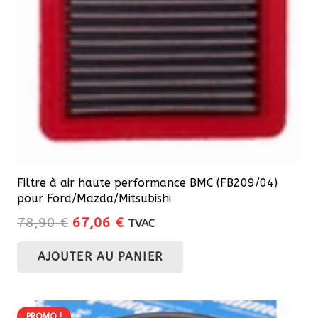
Filtre à air haute performance BMC (FB209/04)
pour Ford/Mazda/Mitsubishi
Le
Le
78,90
€
67,06
€
TVAC
prix
prix
AJOUTER AU PANIER
initial
actuel
était :
est :
78,90 €.
67,06 €.
PROMO !