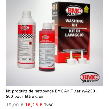
Kit produits de nettoyage BMC Air Filter WA250-
500 pour filtre à air
Le
Le
19,00
€
16,15
€
TVAC