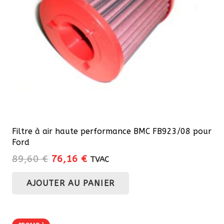
Filtre à air haute performance BMC FB923/08 pour
Ford
Le
Le
89,60
€
76,16
€
TVAC
prix
prix
AJOUTER AU PANIER
initial
actuel
était :
est :
89,60 €.
76,16 €.