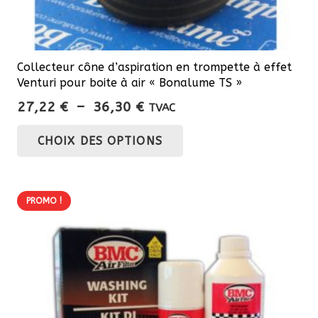
Collecteur cône d’aspiration en trompette à effet
Venturi pour boite à air « Bonalume TS »
Plage
27,22
€
–
36,30
€
TVAC
de
Ce
CHOIX DES OPTIONS
prix :
produit
27,22 €
a
à
plusieurs
36,30 €
PROMO !
variations.
Les
options
peuvent
être
choisies