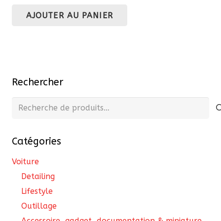
prix
prix
AJOUTER AU PANIER
initial
actuel
était :
est :
19,00 €.
16,15 €.
Rechercher
Recherche
pour :
Catégories
Voiture
Detailing
Lifestyle
Outillage
Accessoire, gadget, documentation & miniature