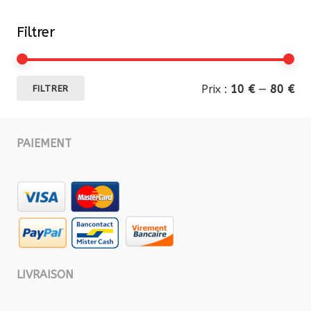
Filtrer
Pri
Pri
Prix :
10 €
—
80 €
FILTRER
mi
ma
PAIEMENT
LIVRAISON