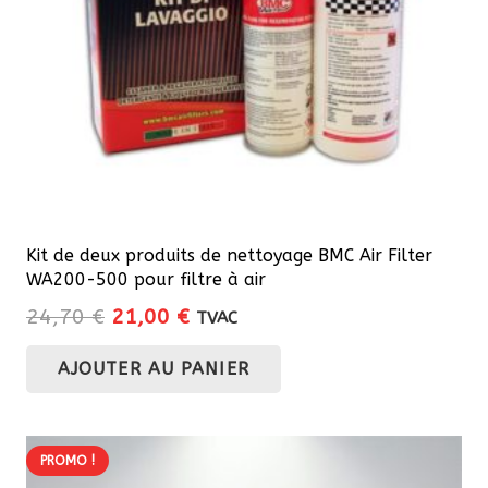
sur
la
page
du
produit
Kit de deux produits de nettoyage BMC Air Filter
WA200-500 pour filtre à air
Le
Le
24,70
€
21,00
€
TVAC
prix
prix
AJOUTER AU PANIER
initial
actuel
était :
est :
24,70 €.
21,00 €.
PROMO !