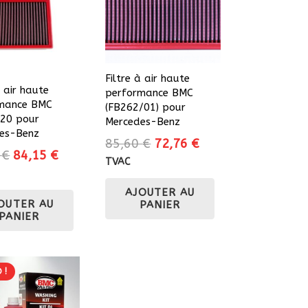
Filtre à air haute
à air haute
performance BMC
mance BMC
(FB262/01) pour
20 pour
Mercedes-Benz
es-Benz
Le
Le
85,60
€
72,76
€
Le
Le
0
€
84,15
€
prix
prix
TVAC
prix
prix
initial
actuel
initial
actuel
AJOUTER AU
était :
est :
OUTER AU
était :
est :
PANIER
85,60 €.
72,76 €.
PANIER
99,00 €.
84,15 €.
 !