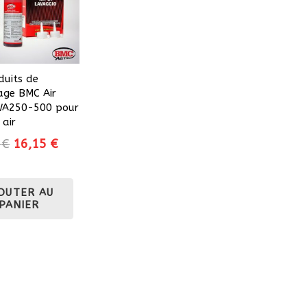
duits de
age BMC Air
 WA250-500 pour
 air
Le
Le
0
€
16,15
€
prix
prix
initial
actuel
OUTER AU
était :
est :
PANIER
19,00 €.
16,15 €.