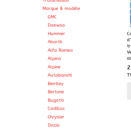
Transmission
Marque & modèle
GMC
Daewoo
Hummer
C
d
Abarth
t
Alfa Romeo
V
a
Alpina
Alpine
2
Autobianchi
T
Bentley
Bertone
Bugatti
Cadillac
Chrysler
Dacia