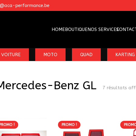
o@aca-performance.be
HOME
BOUTIQUE
NOS SERVICES
CONTAC
VOITURE
MOTO
QUAD
KARTING
Mercedes-Benz GL
7 résultats aff
PROMO !
PROMO !
PROMO