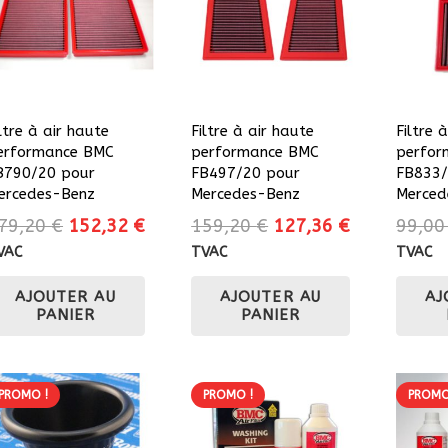
ltre à air haute
Filtre à air haute
Filtre 
erformance BMC
performance BMC
perfor
B790/20 pour
FB497/20 pour
FB833/
ercedes-Benz
Mercedes-Benz
Merced
Le
Le
Le
Le
79,20
€
152,32
€
159,20
€
127,36
€
99,0
prix
prix
prix
prix
VAC
TVAC
TVAC
initial
actuel
initial
actuel
AJOUTER AU
AJOUTER AU
AJ
était :
est :
était :
est :
PANIER
PANIER
179,20 €.
152,32 €.
159,20 €.
127,36 €.
PROMO !
PROMO !
PROMO