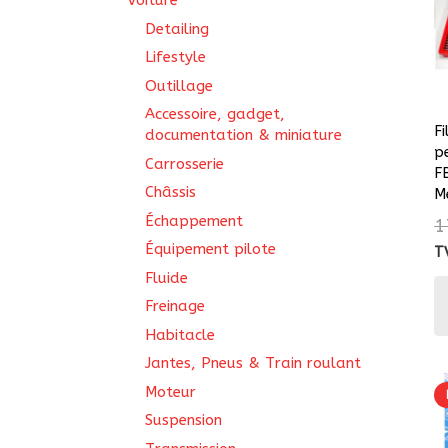
Voiture
Detailing
Lifestyle
Outillage
Accessoire, gadget,
Fi
documentation & miniature
p
Carrosserie
F
Châssis
M
Échappement
1
Équipement pilote
T
Fluide
Freinage
Habitacle
Jantes, Pneus & Train roulant
Moteur
Suspension