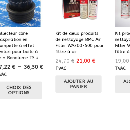
ollecteur cône
Kit de deux produits
Kit pro
’aspiration en
de nettoyage BMC Air
nettoy
rompette à effet
Filter WA200-500 pour
Filter
enturi pour boite à
filtre à air
filtre à
ir « Bonalume TS »
Le
Le
24,70
€
21,00
€
19,0
Plage
7,22
€
–
36,30
€
prix
prix
TVAC
TVAC
de
initial
actuel
VAC
prix :
Ce
AJOUTER AU
AJ
était :
est :
PANIER
CHOIX DES
27,22 €
produit
24,70 €.
21,00 €.
OPTIONS
à
a
36,30 €
plusieurs
variations.
Les
options