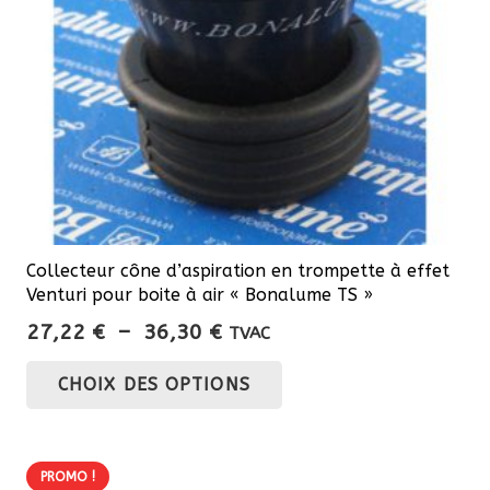
Collecteur cône d’aspiration en trompette à effet
Venturi pour boite à air « Bonalume TS »
Plage
27,22
€
–
36,30
€
TVAC
de
Ce
CHOIX DES OPTIONS
prix :
produit
27,22 €
a
à
plusieurs
36,30 €
PROMO !
variations.