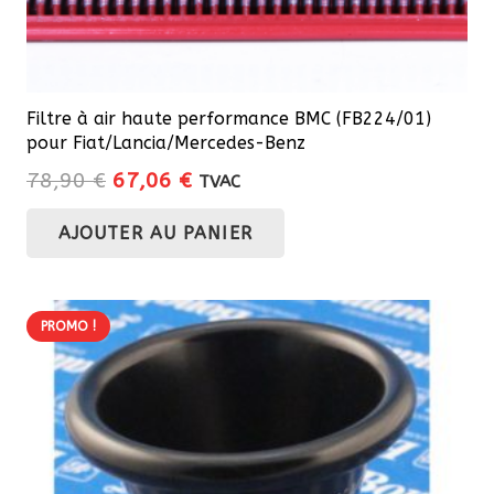
Filtre à air haute performance BMC (FB224/01)
pour Fiat/Lancia/Mercedes-Benz
Le
Le
78,90
€
67,06
€
TVAC
prix
prix
AJOUTER AU PANIER
initial
actuel
était :
est :
78,90 €.
67,06 €.
PROMO !