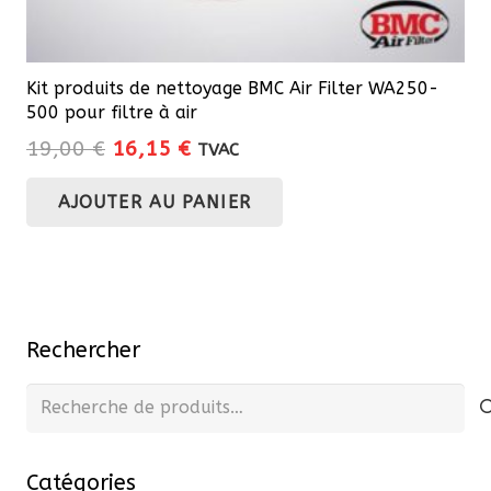
Kit produits de nettoyage BMC Air Filter WA250-
500 pour filtre à air
Le
Le
19,00
€
16,15
€
TVAC
prix
prix
AJOUTER AU PANIER
initial
actuel
était :
est :
19,00 €.
16,15 €.
Rechercher
Recherche
pour :
Catégories