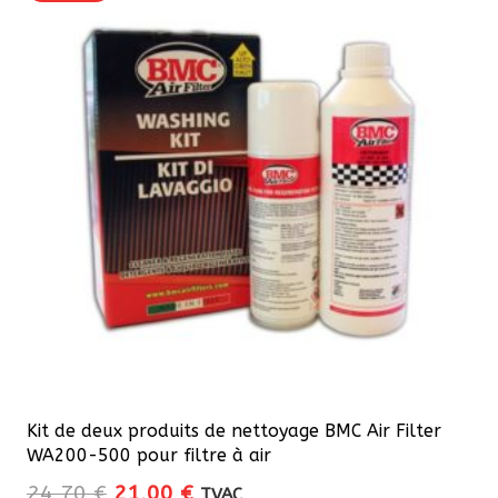
Les
options
peuvent
être
choisies
sur
la
page
du
produit
Kit de deux produits de nettoyage BMC Air Filter
WA200-500 pour filtre à air
Le
Le
24,70
€
21,00
€
TVAC