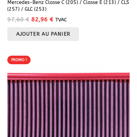
Mercedes-Benz Classe C (205) / Classe E (213) / CLS
(257) / GLC (253)
Le
Le
97,60
€
82,96
€
TVAC
prix
prix
AJOUTER AU PANIER
initial
actuel
était :
est :
97,60 €.
82,96 €.
PROMO !