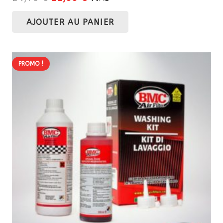
prix
prix
AJOUTER AU PANIER
initial
actuel
était :
est :
24,70 €.
21,00 €.
PROMO !