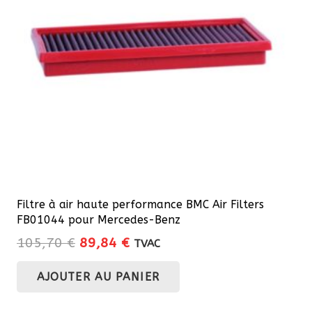
Filtre à air haute performance BMC Air Filters
FB01044 pour Mercedes-Benz
Le
Le
105,70
€
89,84
€
TVAC
prix
prix
AJOUTER AU PANIER
initial
actuel
était :
est :