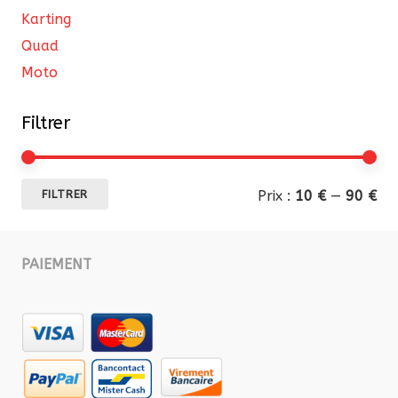
Karting
Quad
Moto
Filtrer
Pri
Pri
Prix :
10 €
—
90 €
FILTRER
mi
ma
PAIEMENT