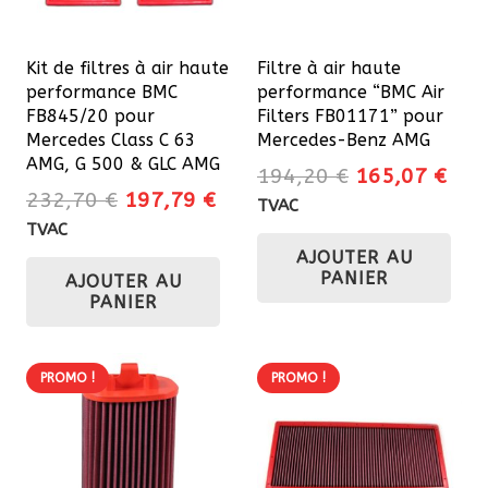
Kit de filtres à air haute
Filtre à air haute
performance BMC
performance “BMC Air
FB845/20 pour
Filters FB01171” pour
Mercedes Class C 63
Mercedes-Benz AMG
AMG, G 500 & GLC AMG
Le
Le
194,20
€
165,07
€
Le
Le
232,70
€
197,79
€
prix
prix
TVAC
prix
prix
initial
actu
TVAC
initial
actuel
AJOUTER AU
était :
est 
PANIER
AJOUTER AU
était :
est :
194,20 €.
165
PANIER
232,70 €.
197,79 €.
PROMO !
PROMO !