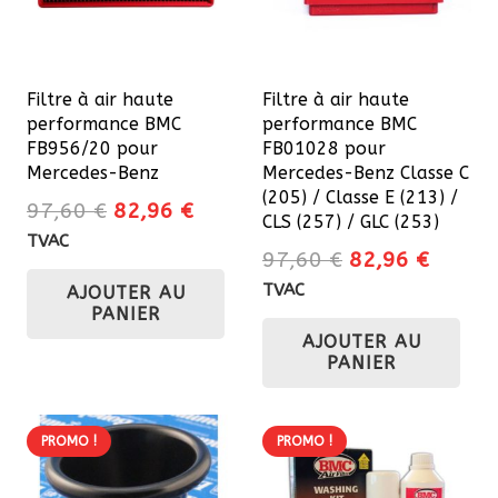
Filtre à air haute
Filtre à air haute
performance BMC
performance BMC
FB956/20 pour
FB01028 pour
Mercedes-Benz
Mercedes-Benz Classe C
(205) / Classe E (213) /
Le
Le
97,60
€
82,96
€
CLS (257) / GLC (253)
prix
prix
TVAC
Le
Le
97,60
€
82,96
€
initial
actuel
prix
prix
TVAC
AJOUTER AU
était :
est :
initial
actuel
PANIER
97,60 €.
82,96 €.
AJOUTER AU
était :
est :
PANIER
97,60 €.
82,96 
PROMO !
PROMO !