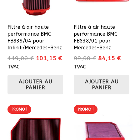
Filtre à air haute
Filtre à air haute
performance BMC
performance BMC
FB839/04 pour
FB838/01 pour
Infiniti/Mercedes-Benz
Mercedes-Benz
Le
Le
Le
Le
119,00
€
101,15
€
99,00
€
84,15
€
prix
prix
prix
prix
TVAC
TVAC
initial
actuel
initial
actuel
AJOUTER AU
AJOUTER AU
était :
est :
était :
est :
PANIER
PANIER
119,00 €.
101,15 €.
99,00 €.
84,15 
PROMO !
PROMO !