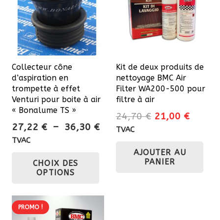
Collecteur cône
Kit de deux produits de
d’aspiration en
nettoyage BMC Air
trompette à effet
Filter WA200-500 pour
Venturi pour boite à air
filtre à air
« Bonalume TS »
Le
Le
24,70
€
21,00
€
Plage
27,22
€
–
36,30
€
prix
prix
TVAC
de
initial
actuel
TVAC
prix :
Ce
AJOUTER AU
était :
est :
PANIER
CHOIX DES
27,22 €
24,70 €.
21,00 
produit
OPTIONS
à
a
36,30 €
plusieurs
variations.
PROMO !