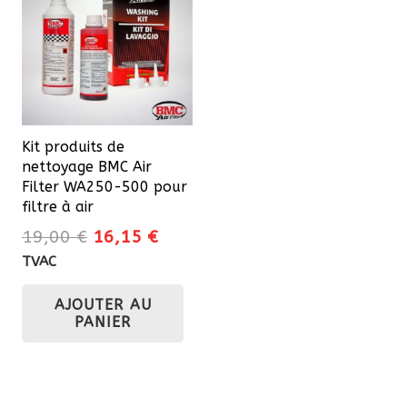
Les
options
peuvent
être
choisies
sur
Kit produits de
la
nettoyage BMC Air
page
Filter WA250-500 pour
du
filtre à air
produit
Le
Le
19,00
€
16,15
€
prix
prix
TVAC
initial
actuel
AJOUTER AU
était :
est :
PANIER
19,00 €.
16,15 €.