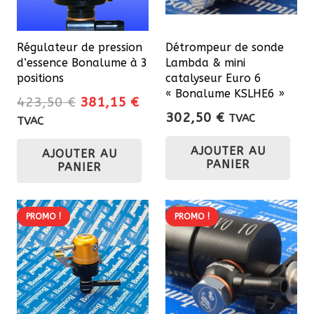
sur
la
Régulateur de pression
Détrompeur de sonde
page
d’essence Bonalume à 3
Lambda & mini
du
positions
catalyseur Euro 6
« Bonalume KSLHE6 »
produit
Le
Le
423,50
€
381,15
€
302,50
€
prix
prix
TVAC
TVAC
initial
actuel
AJOUTER AU
AJOUTER AU
était :
est :
PANIER
PANIER
423,50 €.
381,15 €.
PROMO !
PROMO !