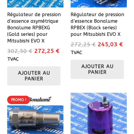
Régulateur de pression
Régulateur de pression
d’essence asymétrique
d’essence Bonalume
Bonalume RPBEXG
RPBEX (Black series)
(Gold series) pour
pour Mitsubishi EVO X
Mitsubishi EVO X
Le
Le
272,25
€
245,03
€
Le
Le
302,50
€
272,25
€
prix
prix
TVAC
prix
prix
initial
actu
TVAC
initial
actuel
AJOUTER AU
était :
est 
PANIER
AJOUTER AU
était :
est :
272,25 €.
245
PANIER
302,50 €.
272,25 €.
PROMO !