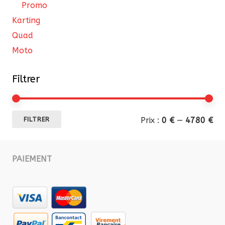
Promo
Karting
Quad
Moto
Filtrer
Pri
Pri
Prix :
0 €
—
4780 €
FILTRER
mi
ma
PAIEMENT