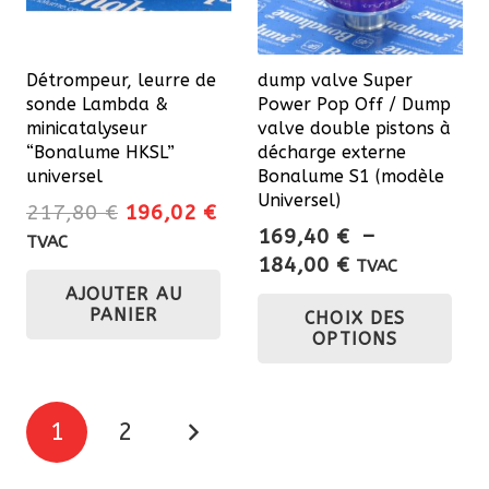
Détrompeur, leurre de
dump valve Super
sonde Lambda &
Power Pop Off / Dump
minicatalyseur
valve double pistons à
“Bonalume HKSL”
décharge externe
universel
Bonalume S1 (modèle
Universel)
Le
Le
217,80
€
196,02
€
169,40
€
–
prix
prix
TVAC
Plage
184,00
€
initial
actuel
TVAC
de
Ce
AJOUTER AU
était :
est :
PANIER
CHOIX DES
prix :
217,80 €.
196,02 €.
pro
OPTIONS
169,40 €
a
à
plu
184,00 €
Pagination
var
1
2
Les
des
opt