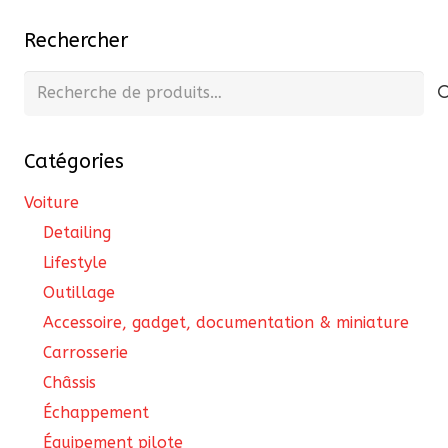
publications
pe
Rechercher
êtr
cho
Recherche
sur
pour :
la
pa
Catégories
du
Voiture
pro
Detailing
Lifestyle
Outillage
Accessoire, gadget, documentation & miniature
Carrosserie
Châssis
Échappement
Équipement pilote