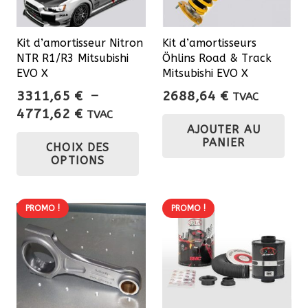
Kit d’amortisseur Nitron
Kit d’amortisseurs
NTR R1/R3 Mitsubishi
Öhlins Road & Track
EVO X
Mitsubishi EVO X
3311,65
€
–
2688,64
€
TVAC
Plage
4771,62
€
TVAC
AJOUTER AU
de
Ce
PANIER
CHOIX DES
prix :
produit
OPTIONS
3311,65 €
a
à
plusieurs
4771,62 €
variations.
PROMO !
PROMO !
Les
options
peuvent
être
choisies