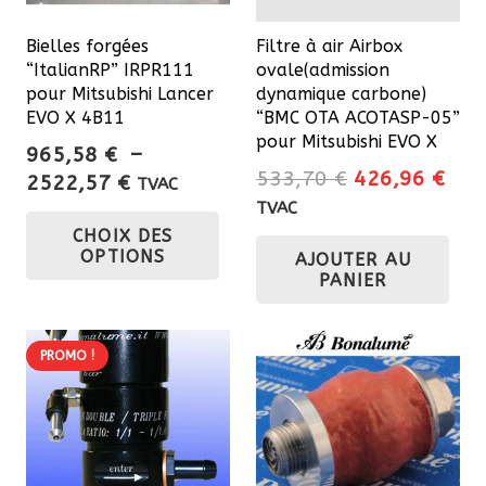
sur
Bielles forgées
Filtre à air Airbox
la
“ItalianRP” IRPR111
ovale(admission
page
pour Mitsubishi Lancer
dynamique carbone)
du
EVO X 4B11
“BMC OTA ACOTASP-05”
pour Mitsubishi EVO X
produit
965,58
€
–
Le
Le
533,70
€
426,96
€
Plage
2522,57
€
TVAC
prix
prix
de
TVAC
Ce
initial
actu
CHOIX DES
prix :
produit
OPTIONS
AJOUTER AU
était :
est 
965,58 €
a
PANIER
533,70 €.
426
à
plusieurs
2522,57 €
variations.
PROMO !
Les
options
peuvent
être
choisies