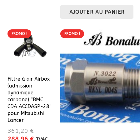
2522,57 €
prix
prix
variations.
AJOUTER AU PANIER
initial
actuel
Les
était :
est :
options
423,50 €.
381,15 €
peuvent
PROMO !
PROMO !
être
choisies
sur
la
page
Filtre à air Airbox
du
(admission
dynamique
produit
carbone) “BMC
CDA ACCDASP-28”
pour Mitsubishi
Lancer
361,20
€
Le
Le
288,96
€
TVAC