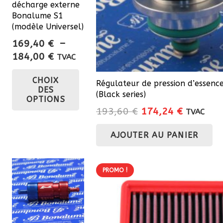
décharge externe
Bonalume S1
(modèle Universel)
169,40
€
–
Plage
184,00
€
TVAC
de
Ce
CHOIX
prix :
produit
Régulateur de pression d’essen
DES
169,40 €
(Black series)
a
OPTIONS
à
Le
Le
193,60
€
174,24
€
plusieurs
TVAC
184,00 €
prix
prix
variations.
AJOUTER AU PANIER
initial
actuel
Les
était :
est :
options
193,60 €.
174,24 €
peuvent
PROMO !
être
choisies
sur
la