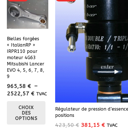
sur
la
page
du
produit
Bielles forgées
« ItalianRP »
IRPR110 pour
moteur 4G63
Mitsubishi Lancer
EVO 4, 5, 6, 7, 8,
9
965,58
€
–
Plage
2522,57
€
TVAC
de
Ce
CHOIX
prix :
produit
Régulateur de pression d’essen
DES
965,58 €
positions
a
OPTIONS
à
Le
Le
423,50
€
381,15
€
plusieurs
TVAC