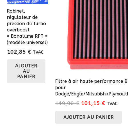
page
Robinet,
du
régulateur de
pression du turbo
produit
overboost
« Bonalume RPT »
(modèle universel)
102,85
€
TVAC
AJOUTER
AU
PANIER
Filtre à air haute performance 
pour
Dodge/Eagle/Mitsubishi/Plymou
Le
Le
119,00
€
101,15
€
TVAC
prix
prix
AJOUTER AU PANIER
initial
actuel
était :
est :