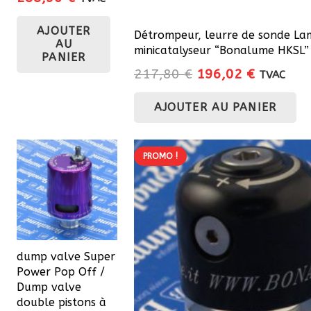
prix
prix
AJOUTER
initial
actuel
Détrompeur, leurre de sonde L
AU
était :
est :
minicatalyseur “Bonalume HKSL” 
PANIER
361,20 €.
288,96 €.
Le
Le
217,80
€
196,02
€
TVAC
prix
prix
AJOUTER AU PANIER
initial
actuel
était :
est :
217,80 €.
196,02 €
PROMO !
dump valve Super
Power Pop Off /
Dump valve
double pistons à