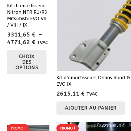
Kit d’amortisseur
Nitron NTR R1/R3
Mitsubishi EVO VII
/ VIII / IX
3311,65
€
–
Plage
4771,62
€
TVAC
de
Ce
CHOIX
prix :
produit
DES
3311,65 €
a
OPTIONS
à
plusieurs
Kit d’amortisseurs Öhlins Road &
4771,62 €
variations.
EVO IX
Les
2615,11
€
TVAC
options
peuvent
AJOUTER AU PANIER
être
choisies
PROMO !
PROMO !