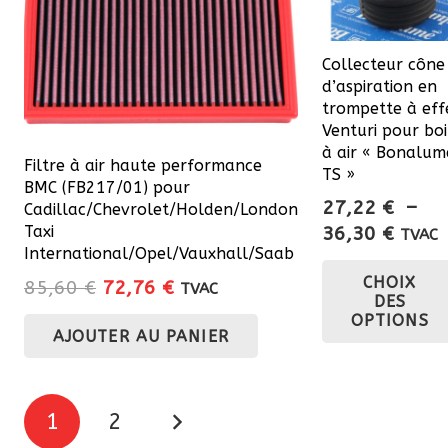
Collecteur cône
d’aspiration en
trompette à eff
Venturi pour boi
à air « Bonalum
Filtre à air haute performance
TS »
BMC (FB217/01) pour
27,22
€
–
Cadillac/Chevrolet/Holden/London
Plage
Taxi
36,30
€
TVAC
International/Opel/Vauxhall/Saab
de
CHOIX
prix :
Le
Le
85,60
€
72,76
€
TVAC
DES
27,22
prix
prix
OPTIONS
à
AJOUTER AU PANIER
initial
actuel
36,30
était :
est :
85,60 €.
72,76 €.
Pagination
1
2
des