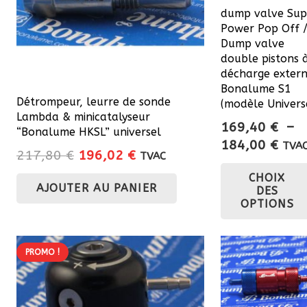
dump valve Sup
Power Pop Off 
Dump valve
double pistons 
décharge exter
Bonalume S1
Détrompeur, leurre de sonde
(modèle Univers
Lambda & minicatalyseur
169,40
€
–
“Bonalume HKSL” universel
Plag
184,00
€
TVA
Le
Le
217,80
€
196,02
€
TVAC
de
prix
prix
CHOIX
prix 
AJOUTER AU PANIER
initial
actuel
DES
169,
OPTIONS
était :
est :
à
217,80 €.
196,02 €.
184,
PROMO !