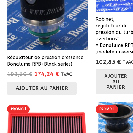
Robinet,
régulateur de
pression du tur
overboost
« Bonalume RPT
(modèle univers
Régulateur de pression d’essence
102,85
€
TVA
Bonalume RPB (Black series)
Le
Le
193,60
€
174,24
€
TVAC
AJOUTER
prix
prix
AU
PANIER
AJOUTER AU PANIER
initial
actuel
était :
est :
193,60 €.
174,24 €.
PROMO !
PROMO !