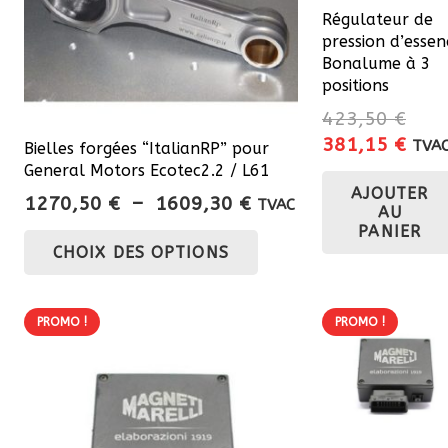
Régulateur de
pression d’essen
Bonalume à 3
positions
423,50
€
Le
Le
381,15
€
TVA
Bielles forgées “ItalianRP” pour
prix
prix
General Motors Ecotec2.2 / L61
AJOUTER
initial
actu
Plage
1270,50
€
–
1609,30
€
TVAC
AU
était :
est :
de
Ce
PANIER
423,50 €.
381,
CHOIX DES OPTIONS
prix :
produit
1270,50 €
a
à
plusieurs
PROMO !
PROMO !
1609,30 €
variations.
Les
options
peuvent