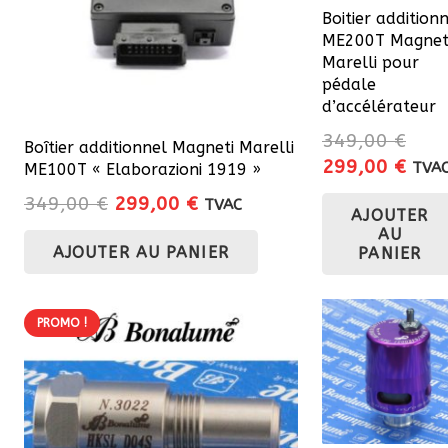
être
Boitier addition
choisies
ME200T Magnet
sur
Marelli pour
pédale
la
d’accélérateur
page
349,00
€
du
Boîtier additionnel Magneti Marelli
Le
Le
299,00
€
TVA
ME100T « Elaborazioni 1919 »
produit
prix
prix
Le
Le
349,00
€
299,00
€
TVAC
AJOUTER
initial
actu
prix
prix
AU
était :
est :
AJOUTER AU PANIER
initial
actuel
PANIER
349,00 €.
299,
était :
est :
349,00 €.
299,00 €.
PROMO !