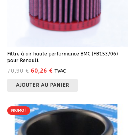
Filtre à air haute performance BMC (FB153/06)
pour Renault
Le
Le
70,90
€
60,26
€
TVAC
prix
prix
AJOUTER AU PANIER
initial
actuel
était :
est :
70,90 €.
60,26 €.
PROMO !