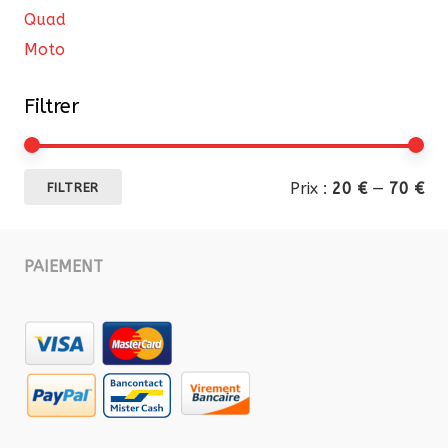
Quad
Moto
Filtrer
Pri
Pri
Prix :
20 €
—
70 €
FILTRER
mi
ma
PAIEMENT