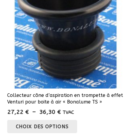
Collecteur cône d’aspiration en trompette à effet
Venturi pour boite à air « Bonalume TS »
Plage
27,22
€
–
36,30
€
TVAC
de
Ce
CHOIX DES OPTIONS
prix :
produit