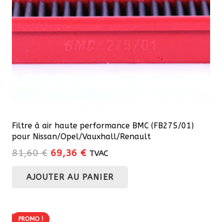
Filtre à air haute performance BMC (FB275/01)
pour Nissan/Opel/Vauxhall/Renault
Le
Le
81,60
€
69,36
€
TVAC
prix
prix
AJOUTER AU PANIER
initial
actuel
était :
est :
81,60 €.
69,36 €.
PROMO !