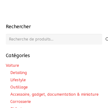
27,22 €
a
à
plusieurs
36,30 €
variations.
Les
Rechercher
options
peuvent
Recherche
être
pour :
choisies
Catégories
sur
la
Voiture
page
Detailing
du
Lifestyle
produit
Outillage
Accessoire, gadget, documentation & miniature
Carrosserie