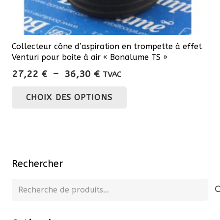
Collecteur cône d’aspiration en trompette à effet
Venturi pour boite à air « Bonalume TS »
Plage
27,22
€
–
36,30
€
TVAC
de
Ce
CHOIX DES OPTIONS
prix :
produit
27,22 €
a
à
plusieurs
36,30 €
variations.
Les
Rechercher
options
peuvent
Recherche
être
pour :
choisies