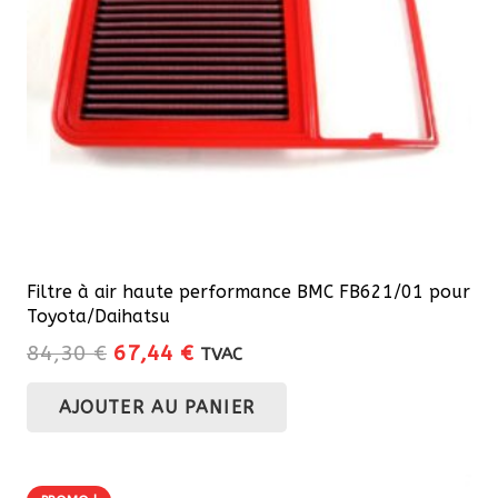
Filtre à air haute performance BMC FB621/01 pour
Toyota/Daihatsu
Le
Le
84,30
€
67,44
€
TVAC
prix
prix
AJOUTER AU PANIER
initial
actuel
était :
est :
84,30 €.
67,44 €.