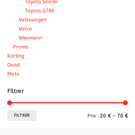
Toyota Soarer
Toyota GT86
Volkswagen
Volvo
Wiesmann
Promo
Karting
Quad
Moto
Filtrer
Pri
Pri
Prix :
20 €
—
70 €
FILTRER
mi
ma