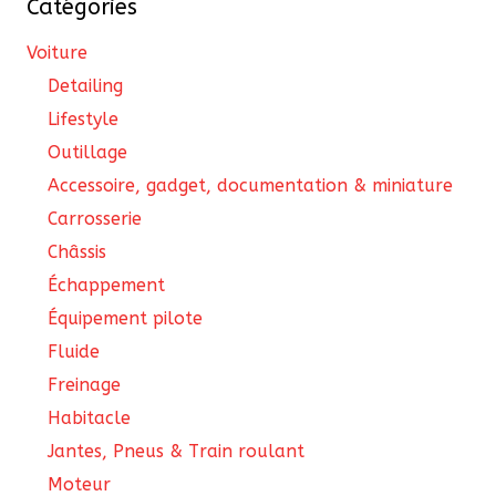
Catégories
sur
la
Voiture
page
Detailing
du
Lifestyle
produit
Outillage
Accessoire, gadget, documentation & miniature
Carrosserie
Châssis
Échappement
Équipement pilote
Fluide
Freinage
Habitacle
Jantes, Pneus & Train roulant
Moteur