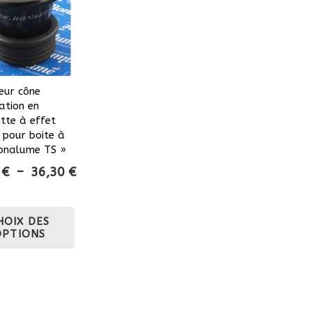
eur cône
ation en
tte à effet
 pour boite à
Bonalume TS »
Plage
2
€
–
36,30
€
de
prix :
Ce
HOIX DES
27,22 €
produit
OPTIONS
à
a
36,30 €
plusieurs
variations.
Les