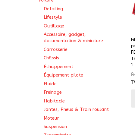
Voiture
Detailing
Lifestyle
Outillage
Accessoire, gadget,
Fi
documentation & miniature
p
Carrosserie
F
Châssis
T
1
Échappement
8
Équipement pilote
T
Fluide
Freinage
Habitacle
Jantes, Pneus & Train roulant
Moteur
Suspension