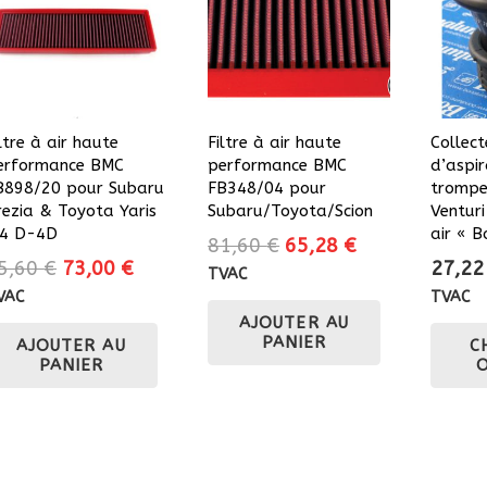
ltre à air haute
Filtre à air haute
Collect
erformance BMC
performance BMC
d’aspir
B898/20 pour Subaru
FB348/04 pour
trompe
rezia & Toyota Yaris
Subaru/Toyota/Scion
Venturi
.4 D-4D
air « 
Le
Le
81,60
€
65,28
€
Le
Le
5,60
€
73,00
€
27,2
prix
prix
TVAC
prix
prix
initial
actuel
VAC
TVAC
initial
actuel
AJOUTER AU
était :
est :
PANIER
AJOUTER AU
C
était :
est :
81,60 €.
65,28 €.
PANIER
85,60 €.
73,00 €.