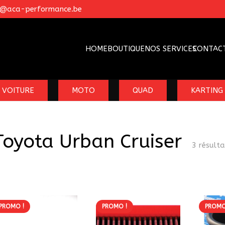
o@aca-performance.be
HOME
BOUTIQUE
NOS SERVICES
CONTAC
VOITURE
MOTO
QUAD
KARTING
Toyota Urban Cruiser
3 résulta
PROMO !
PROMO !
PROMO