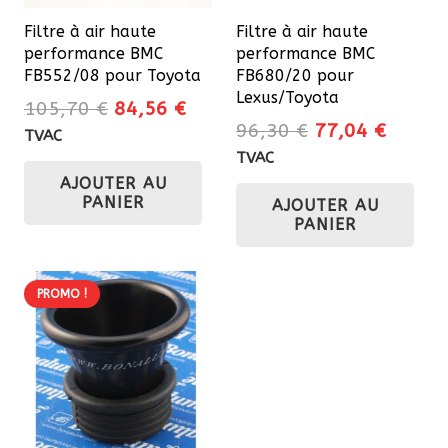
Filtre à air haute
Filtre à air haute
performance BMC
performance BMC
FB552/08 pour Toyota
FB680/20 pour
Lexus/Toyota
Le
Le
105,70
€
84,56
€
Le
Le
96,30
€
77,04
€
prix
prix
TVAC
prix
prix
initial
actuel
TVAC
initial
actuel
AJOUTER AU
était :
est :
PANIER
AJOUTER AU
était :
est :
105,70 €.
84,56 €.
PANIER
96,30 €.
77,04 
PROMO !