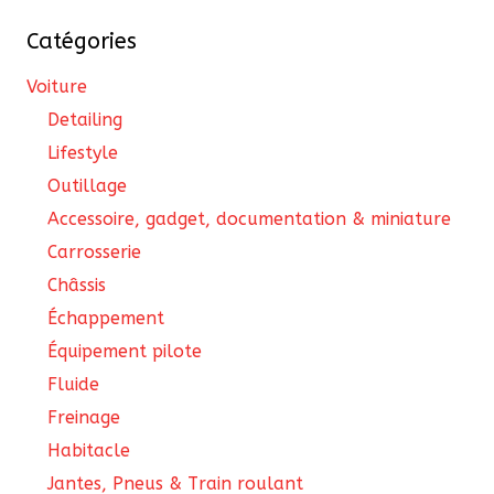
choisies
Catégories
sur
la
Voiture
page
Detailing
du
Lifestyle
produit
Outillage
Accessoire, gadget, documentation & miniature
Carrosserie
Châssis
Échappement
Équipement pilote
Fluide
Freinage
Habitacle
Jantes, Pneus & Train roulant