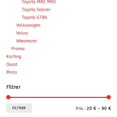
Toyota MR2 MKII
Toyota Soarer
Toyota GT86
Volkswagen
Volvo
Wiesmann
Promo
Karting
Quad
Moto
Filtrer
Pri
Pri
Prix :
20 €
—
90 €
FILTRER
mi
ma