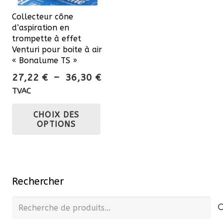
Collecteur cône
d’aspiration en
trompette à effet
Venturi pour boite à air
« Bonalume TS »
Plage
27,22
€
–
36,30
€
de
TVAC
prix :
Ce
CHOIX DES
27,22 €
produit
OPTIONS
à
a
36,30 €
plusieurs
variations.
Les
Rechercher
options
peuvent
Recherche
être
pour :