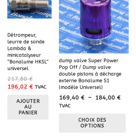
peuvent
être
choisies
sur
Détrompeur,
la
leurre de sonde
page
Lambda &
minicatalyseur
du
dump valve Super Power
“Bonalume HKSL”
produit
Pop Off / Dump valve
universel
double pistons à décharge
217,80
€
externe Bonalume S1
Le
Le
196,02
€
TVAC
(modèle Universel)
prix
prix
Plage
169,40
€
–
184,00
€
AJOUTER
initial
actuel
de
TVAC
AU
était :
est :
prix :
PANIER
Ce
217,80 €.
196,02 €.
CHOIX DES
169,
pro
OPTIONS
à
a