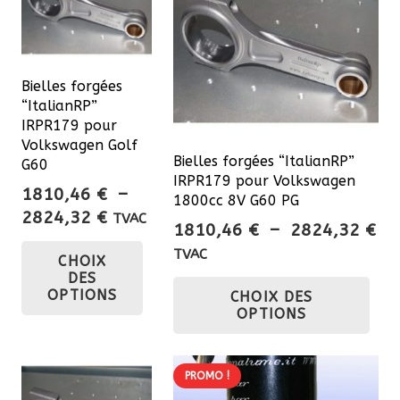
Bielles forgées
“ItalianRP”
IRPR179 pour
Volkswagen Golf
Bielles forgées “ItalianRP”
G60
IRPR179 pour Volkswagen
1810,46
€
–
1800cc 8V G60 PG
Plage
2824,32
€
TVAC
Pl
1810,46
€
–
2824,32
€
de
Ce
de
TVAC
CHOIX
prix :
produit
pri
Ce
DES
1810,46 €
a
OPTIONS
CHOIX DES
18
pro
à
OPTIONS
plusieurs
à
a
2824,32 €
variations.
28
plu
Les
var
PROMO !
options