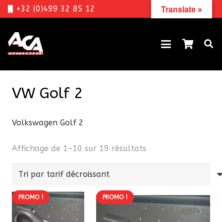
+32 (0)499 32 85 12
Translate »
VW Golf 2
Volkswagen Golf 2
Trié
Affichage de 1–10 sur 19 résultats
par
prix
décroissant
PROMO !
PROMO !