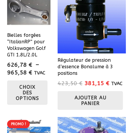
Les
peuvent
opt
être
pe
choisies
êtr
sur
cho
Bielles forgées
la
“ItalianRP” pour
sur
page
Volkswagen Golf
la
GTI 1.8L/2.0L
du
pa
Régulateur de pression
produit
626,78
€
–
d’essence Bonalume à 3
du
Plage
965,58
€
TVAC
positions
pro
de
Ce
Le
Le
423,50
€
381,15
€
TVAC
CHOIX
prix :
produit
prix
prix
DES
626,78 €
a
AJOUTER AU
initial
actuel
OPTIONS
à
PANIER
plusieurs
était :
est :
965,58 €
423,50 €.
381,15 €
variations.
Les
PROMO !
options