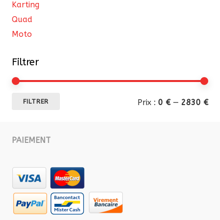
Karting
Quad
Moto
Filtrer
Pri
Pri
Prix :
0 €
—
2830 €
FILTRER
mi
ma
PAIEMENT