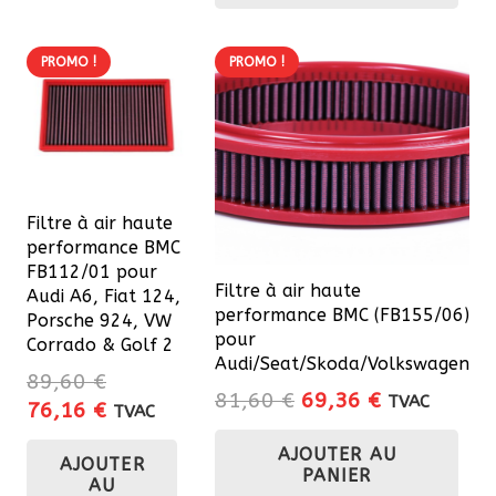
PROMO !
PROMO !
Filtre à air haute
performance BMC
FB112/01 pour
Filtre à air haute
Audi A6, Fiat 124,
performance BMC (FB155/06)
Porsche 924, VW
pour
Corrado & Golf 2
Audi/Seat/Skoda/Volkswagen
89,60
€
Le
Le
81,60
€
69,36
€
TVAC
Le
Le
76,16
€
TVAC
prix
prix
prix
prix
AJOUTER AU
initial
actuel
AJOUTER
initial
actuel
PANIER
était :
est :
AU
était :
est :