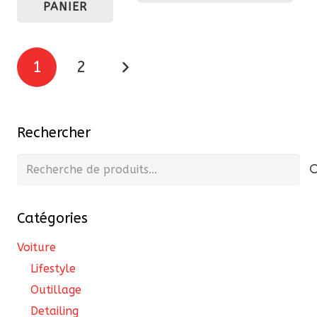
PANIER
81,60 €.
69,36 €.
89,60 €.
76,16 €.
Pagination
1
2
des
publications
Rechercher
Recherche
pour :
Catégories
Voiture
Lifestyle
Outillage
Detailing