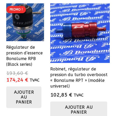
184,
plu
var
PROMO !
Les
opt
pe
êtr
cho
Régulateur de
pression d’essence
sur
Bonalume RPB
la
(Black series)
pa
Robinet, régulateur de
193,60
€
pression du turbo overboost
du
Le
Le
174,24
€
TVAC
« Bonalume RPT » (modèle
pro
prix
prix
universel)
AJOUTER
initial
actuel
102,85
€
TVAC
AU
était :
est :
PANIER
193,60 €.
174,24 €.
AJOUTER AU
PANIER