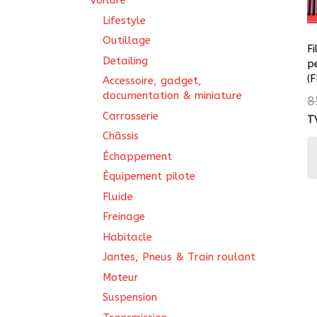
Voiture
Lifestyle
Outillage
Fi
Detailing
p
(
Accessoire, gadget,
documentation & miniature
8
Carrosserie
T
Châssis
Échappement
Équipement pilote
Fluide
Freinage
Habitacle
Jantes, Pneus & Train roulant
Moteur
Suspension