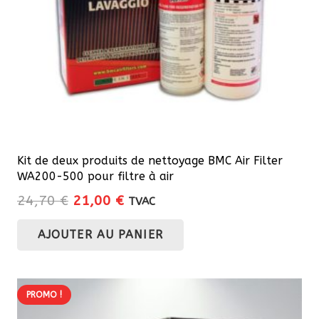
la
page
du
produit
Kit de deux produits de nettoyage BMC Air Filter
WA200-500 pour filtre à air
Le
Le
24,70
€
21,00
€
TVAC
prix
prix
AJOUTER AU PANIER
initial
actuel
était :
est :
24,70 €.
21,00 €.
PROMO !