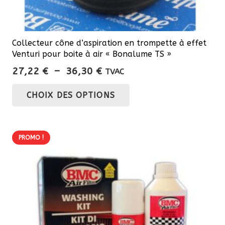
Collecteur cône d’aspiration en trompette à effet
Venturi pour boite à air « Bonalume TS »
Plage
27,22
€
–
36,30
€
TVAC
de
Ce
CHOIX DES OPTIONS
prix :
produit
27,22 €
a
à
plusieurs
36,30 €
PROMO !
variations.
Les
options
peuvent
être
choisies
sur