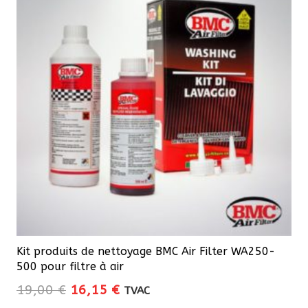
Kit produits de nettoyage BMC Air Filter WA250-
500 pour filtre à air
Le
Le
19,00
€
16,15
€
TVAC
prix
prix