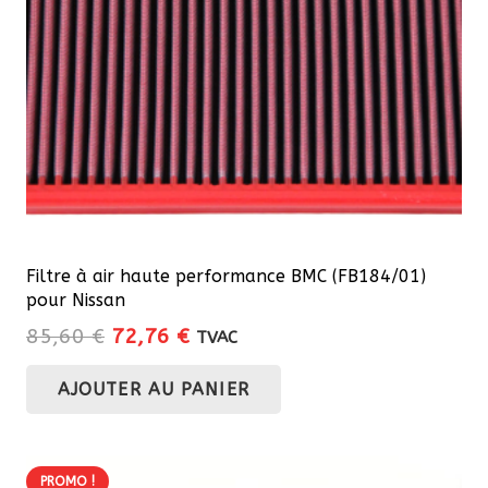
Filtre à air haute performance BMC (FB184/01)
pour Nissan
Le
Le
85,60
€
72,76
€
TVAC
prix
prix
AJOUTER AU PANIER
initial
actuel
était :
est :
85,60 €.
72,76 €.
PROMO !