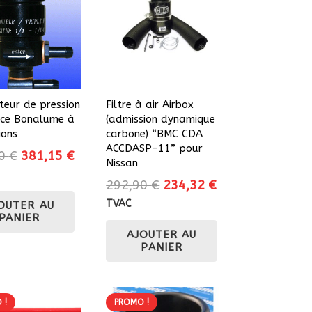
teur de pression
Filtre à air Airbox
nce Bonalume à
(admission dynamique
ions
carbone) “BMC CDA
ACCDASP-11” pour
Le
Le
50
€
381,15
€
Nissan
prix
prix
Le
Le
292,90
€
234,32
€
initial
actuel
prix
prix
TVAC
OUTER AU
était :
est :
PANIER
initial
actuel
423,50 €.
381,15 €.
AJOUTER AU
était :
est :
PANIER
292,90 €.
234,32 €.
 !
PROMO !