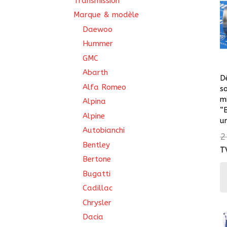
Transmission
Marque & modèle
Daewoo
Hummer
GMC
Abarth
D
Alfa Romeo
s
m
Alpina
“
Alpine
un
Autobianchi
2
Bentley
T
Bertone
Bugatti
Cadillac
Chrysler
Dacia