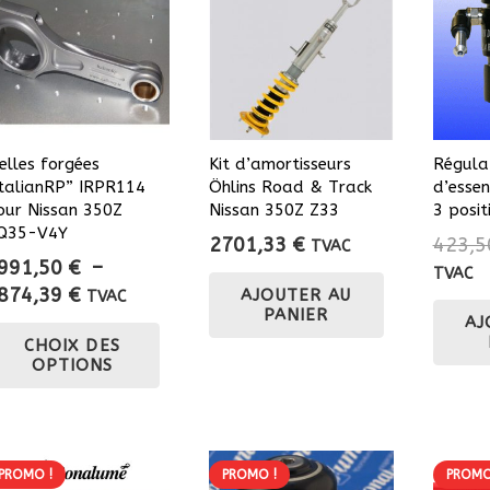
ielles forgées
Kit d’amortisseurs
Régula
ItalianRP” IRPR114
Öhlins Road & Track
d’esse
our Nissan 350Z
Nissan 350Z Z33
3 posit
Q35-V4Y
2701,33
€
423,
TVAC
991,50
€
–
TVAC
Plage
874,39
€
AJOUTER AU
TVAC
PANIER
de
Ce
AJ
CHOIX DES
prix :
produit
OPTIONS
1991,50 €
a
à
plusieurs
3874,39 €
variations.
Les
PROMO !
PROMO !
PROMO