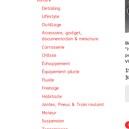
Voiture
Detailing
Lifestyle
Outillage
Accessoire, gadget,
documentation & miniature
B
Carrosserie
“
p
Châssis
V
Échappement
1
Équipement pilote
3
Fluide
Freinage
Habitacle
Jantes, Pneus & Train roulant
Moteur
Suspension