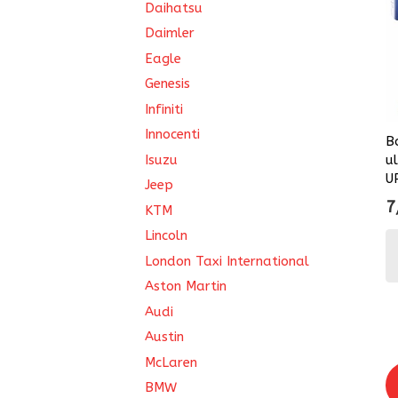
Daihatsu
Daimler
Eagle
Genesis
Infiniti
Innocenti
B
Isuzu
u
U
Jeep
7
KTM
Lincoln
London Taxi International
Aston Martin
Audi
Austin
McLaren
BMW