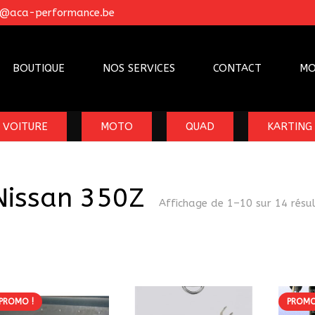
o@aca-performance.be
BOUTIQUE
NOS SERVICES
CONTACT
MO
VOITURE
MOTO
QUAD
KARTING
Nissan 350Z
Affichage de 1–10 sur 14 résu
PROMO !
PROMO