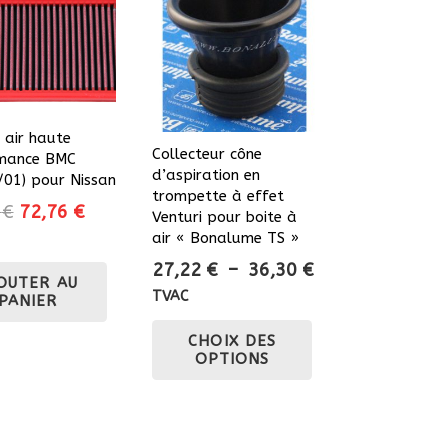
à air haute
Collecteur cône
mance BMC
d’aspiration en
/01) pour Nissan
trompette à effet
Le
Le
0
€
72,76
€
Venturi pour boite à
prix
prix
air « Bonalume TS »
initial
actuel
Plage
27,22
€
–
36,30
€
OUTER AU
était :
est :
de
TVAC
PANIER
85,60 €.
72,76 €.
prix :
Ce
CHOIX DES
27,22 €
produit
OPTIONS
à
a
36,30 €
plusieurs
variations.