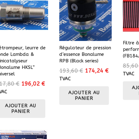
options
peuvent
être
choisies
sur
la
Filtre 
étrompeur, leurre de
Régulateur de pression
perfor
page
onde Lambda &
d’essence Bonalume
(FB184
du
inicatalyseur
RPB (Black series)
85,6
produit
Bonalume HKSL”
Le
Le
193,60
€
174,24
€
iversel
TVAC
prix
prix
TVAC
Le
Le
17,80
€
196,02
€
initial
actuel
AJ
prix
prix
VAC
AJOUTER AU
était :
est :
initial
actuel
PANIER
193,60 €.
174,24 €.
AJOUTER AU
était :
est :
PANIER
217,80 €.
196,02 €.