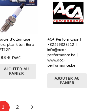
ougie d’allumage
ACA Performance |
ltra plus titan Beru
+32499328512 |
PT12P
info@aca-
performance.be |
,83
€
TVAC
www.aca-
performance.be
AJOUTER AU
PANIER
AJOUTER AU
PANIER
Pagination
1
2