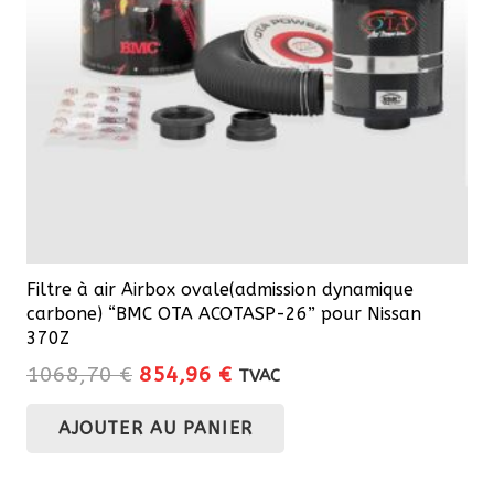
Filtre à air Airbox ovale(admission dynamique
carbone) “BMC OTA ACOTASP-26” pour Nissan
370Z
Le
Le
1068,70
€
854,96
€
TVAC
prix
prix
AJOUTER AU PANIER
initial
actuel
était :
est :
1068,70 €.
854,96 €.