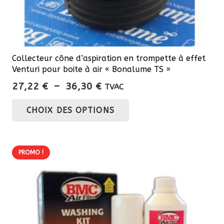
Collecteur cône d’aspiration en trompette à effet
Venturi pour boite à air « Bonalume TS »
Plage
27,22
€
–
36,30
€
TVAC
de
Ce
CHOIX DES OPTIONS
prix :
produit
27,22 €
a
à
plusieurs
36,30 €
PROMO !
variations.
Les
options
peuvent
être