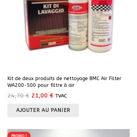
choisies
sur
la
page
du
produit
Kit de deux produits de nettoyage BMC Air Filter
WA200-500 pour filtre à air
Le
Le
24,70
€
21,00
€
TVAC
prix
prix
AJOUTER AU PANIER
initial
actuel
était :
est :
24,70 €.
21,00 €.
PROMO !