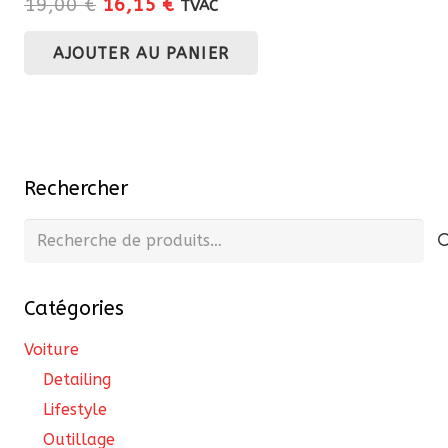
Le
Le
19,00
€
16,15
€
TVAC
prix
prix
AJOUTER AU PANIER
initial
actuel
était :
est :
19,00 €.
16,15 €.
Rechercher
Recherche
pour :
Catégories
Voiture
Detailing
Lifestyle
Outillage