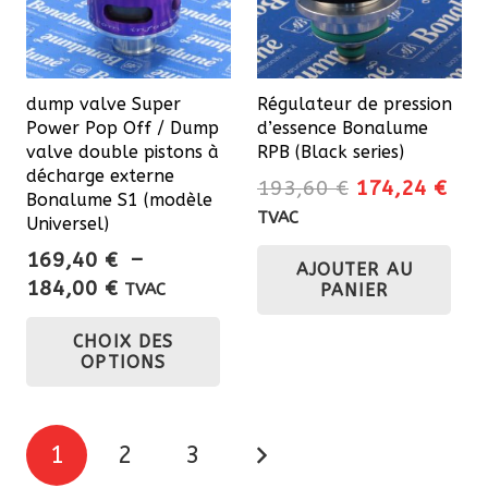
être
choisies
sur
dump valve Super
Régulateur de pression
la
Power Pop Off / Dump
d’essence Bonalume
page
valve double pistons à
RPB (Black series)
du
décharge externe
Le
Le
193,60
€
174,24
€
Bonalume S1 (modèle
produit
prix
prix
TVAC
Universel)
initial
actu
169,40
€
–
AJOUTER AU
était :
est 
Plage
184,00
€
PANIER
TVAC
193,60 €.
174
de
Ce
CHOIX DES
prix :
produit
OPTIONS
169,40 €
a
à
plusieurs
184,00 €
Pagination
variations.
1
2
3
Les
des