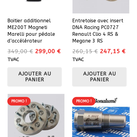
choisies
sur
Boitier additionnel
Entretoise avec insert
la
ME200T Magneti
DNA Racing PC0727
page
Marelli pour pédale
Renault Clio 4 RS &
du
d’accélérateur
Megane 3 RS
produit
Le
Le
Le
Le
349,00
€
299,00
€
260,15
€
247,15
€
prix
prix
prix
prix
TVAC
TVAC
initial
actuel
initial
actu
AJOUTER AU
AJOUTER AU
était :
est :
était :
est 
PANIER
PANIER
349,00 €.
299,00 €.
260,15 €.
247
PROMO !
PROMO !