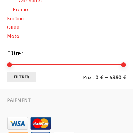
Wiesmann
Promo
Karting
Quad
Moto
Filtrer
Pri
Pri
Prix :
0 €
—
4980 €
FILTRER
mi
ma
PAIEMENT