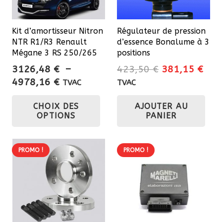
Kit d’amortisseur Nitron
Régulateur de pression
NTR R1/R3 Renault
d’essence Bonalume à 3
Mégane 3 RS 250/265
positions
Le
Le
3126,48
€
–
423,50
€
381,15
€
Plage
prix
prix
4978,16
€
TVAC
TVAC
de
initial
actu
Ce
CHOIX DES
AJOUTER AU
prix :
était :
est 
produit
OPTIONS
PANIER
3126,48 €
423,50 €.
381
a
à
plusieurs
4978,16 €
variations.
PROMO !
PROMO !
Les
options
peuvent
être
choisies