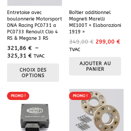
sur
Entretoise avec
Boîtier additionnel
la
boulonnerie Motorsport
Magneti Marelli
page
DNA Racing PC0731 a
ME100T « Elaborazioni
du
PC0733 Renault Clio 4
1919 »
RS & Megane 3 RS
produit
Le
Le
349,00
€
299,00
€
321,86
€
–
prix
prix
TVAC
Plage
325,31
€
initial
actu
TVAC
de
Ce
AJOUTER AU
était :
est 
PANIER
CHOIX DES
prix :
349,00 €.
299
produit
OPTIONS
321,86 €
a
à
plusieurs
325,31 €
variations.
PROMO !
PROMO !
Les
options
peuvent
être