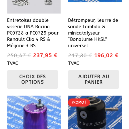
Entretoises double
Détrompeur, leurre de
visserie DNA Racing
sonde Lambda &
PC0728 a PC0729 pour
minicatalyseur
Renault Clio 4 RS &
“Bonalume HKSL”
Mégane 3 RS
universel
Le
Le
Le
Le
250,47
€
237,95
€
217,80
€
196,02
€
prix
prix
prix
prix
TVAC
TVAC
initial
actuel
initial
actu
Ce
CHOIX DES
AJOUTER AU
était :
est :
était :
est 
produit
OPTIONS
PANIER
250,47 €.
237,95 €.
217,80 €.
196
a
plusieurs
variations.
PROMO !
Les
options
peuvent