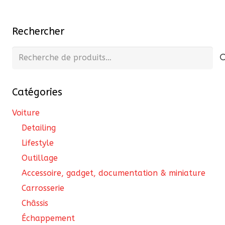
options
publications
peuvent
Rechercher
être
choisies
Recherche
sur
pour :
la
page
Catégories
du
Voiture
produit
Detailing
Lifestyle
Outillage
Accessoire, gadget, documentation & miniature
Carrosserie
Châssis
Échappement