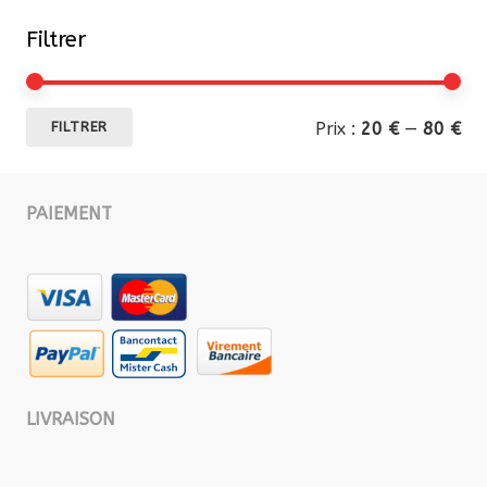
Filtrer
Pri
Pri
Prix :
20 €
—
80 €
FILTRER
mi
ma
PAIEMENT
LIVRAISON