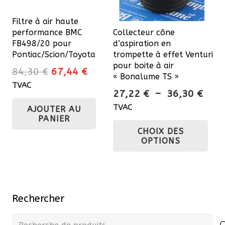
Filtre à air haute
performance BMC
Collecteur cône
FB498/20 pour
d’aspiration en
Pontiac/Scion/Toyota
trompette à effet Venturi
pour boite à air
Le
Le
84,30
€
67,44
€
« Bonalume TS »
prix
prix
TVAC
Plag
27,22
€
–
36,30
€
initial
actuel
de
TVAC
AJOUTER AU
était :
est :
prix 
PANIER
Ce
84,30 €.
67,44 €.
CHOIX DES
27,2
pro
OPTIONS
à
a
36,3
plu
var
Les
Rechercher
opt
pe
Recherche