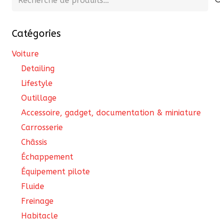
êtr
pour :
cho
Catégories
sur
la
Voiture
pa
Detailing
du
Lifestyle
pro
Outillage
Accessoire, gadget, documentation & miniature
Carrosserie
Châssis
Échappement
Équipement pilote
Fluide
Freinage
Habitacle