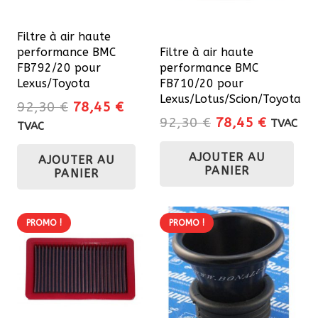
Filtre à air haute
performance BMC
Filtre à air haute
FB792/20 pour
performance BMC
Lexus/Toyota
FB710/20 pour
Lexus/Lotus/Scion/Toyota
Le
Le
92,30
€
78,45
€
Le
Le
92,30
€
78,45
€
prix
prix
TVAC
TVAC
prix
prix
initial
actuel
AJOUTER AU
initial
actuel
AJOUTER AU
était :
est :
PANIER
PANIER
était :
est :
92,30 €.
78,45 €.
92,30 €.
78,45 €
PROMO !
PROMO !