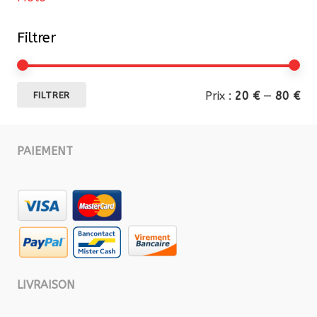
Filtrer
Pri
Pri
Prix :
20 €
—
80 €
FILTRER
mi
ma
PAIEMENT
LIVRAISON