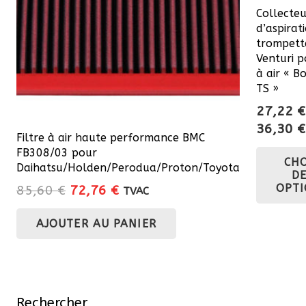
Collecte
d’aspirat
trompett
Venturi p
à air « 
TS »
27,22
€
36,30
€
Filtre à air haute performance BMC
FB308/03 pour
CH
Daihatsu/Holden/Perodua/Proton/Toyota
D
OPT
Le
Le
85,60
€
72,76
€
TVAC
prix
prix
AJOUTER AU PANIER
initial
actuel
était :
est :
85,60 €.
72,76 €.
Rechercher